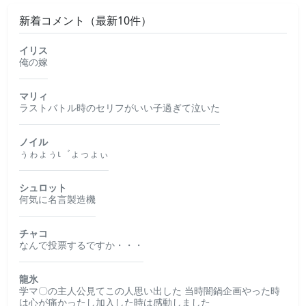
新着コメント（最新10件）
イリス
俺の嫁
マリィ
ラストバトル時のセリフがいい子過ぎて泣いた
ノイル
ぅゎょぅι゛ょっょぃ
シュロット
何気に名言製造機
チャコ
なんで投票するですか・・・
龍氷
学マ〇の主人公見てこの人思い出した 当時闇鍋企画やった時
は心が痛かったし加入した時は感動しました