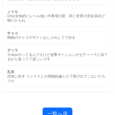
ノイル
Otoz全体的にレベル低い中希望の星 同じ世界の昴全員化け
物だからね
チャコ
闇鍋のチャコデザインおしゃれしてて好き
ディラ
今otozやってるんですけど攻撃モーションがゼディーラに似て
るから使ってて楽しいです
孔羊
何気に好き リメイクとか闇鍋続編とかで再び出てこないだろ
うか
一覧へ戻