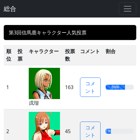
総合
第3回信馬鹿キャラクター人気投票
順
投
キャラクター
投票
コメント
割合
位
票
数
コメ
1
163
69%
ント
戌瑠
コメ
2
45
19%
ント