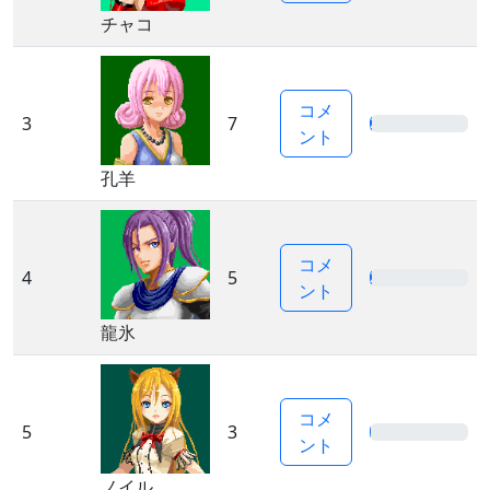
チャコ
コメ
3
7
2%
ント
孔羊
コメ
4
5
2%
ント
龍氷
コメ
5
3
1%
ント
ノイル