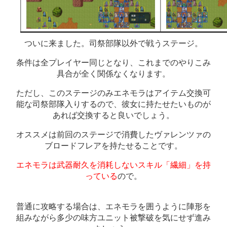
魔
左
1
1
導
右
1
1
士
親
左
ついに来ました。司祭部隊以外で戦うステージ。
0
1
衛
右
条件は全プレイヤー同じとなり、これまでのやりこみ
0
0
隊
具合が全く関係なくなります。
閉じる
ただし、このステージのみエネモラはアイテム交換可
能な司祭部隊入りするので、彼女に持たせたいものが
あれば交換すると良いでしょう。
オススメは前回のステージで消費したヴァレンツァの
ブロードフレアを持たせることです。
エネモラは武器耐久を消耗しないスキル「繊細」を持
っている
ので。
普通に攻略する場合は、エネモラを囲うように陣形を
組みながら多少の味方ユニット被撃破を気にせず進み