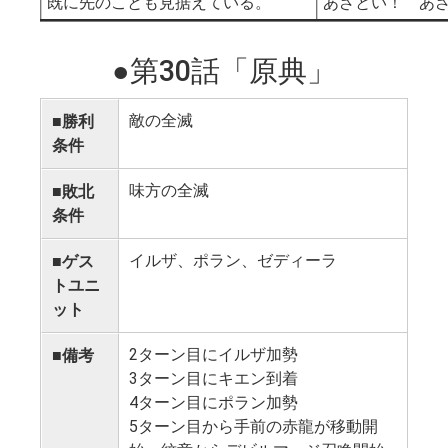
既に先のことも見据えている。
あざとい！ あ
●第30話「原典」
敵の全滅
■勝利
条件
味方の全滅
■敗北
条件
イルザ、ポラン、ゼディーラ
■ゲス
トユニ
ット
2ターン目にイルザ加勢
■備考
3ターン目にキエン到着
4ターン目にポラン加勢
5ターン目から手前の赤龍が移動開