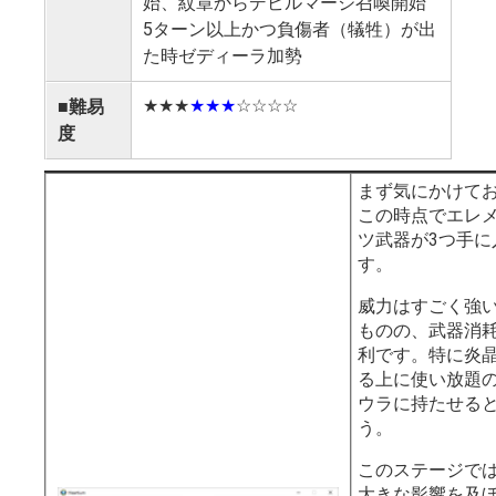
始、紋章からデビルマージ召喚開始
5ターン以上かつ負傷者（犠牲）が出
た時ゼディーラ加勢
★★★
★★★
☆☆☆☆
■難易
度
まず気にかけて
この時点でエレ
ツ武器が3つ手に
す。
威力はすごく強
ものの、武器消
利です。特に炎晶
る上に使い放題
ウラに持たせる
う。
このステージでは
大きな影響を及