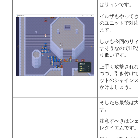
はリィンです。
閉じる
イルザもやって
のユニットで対
ます。
しかも今回のリ
すそうなのでHP
り低いです。
上手く攻撃され
つつ、引き付け
ットのシャイン
かけましょう。
そしたら最後は
す。
注意すべきはシ
レクイエムです