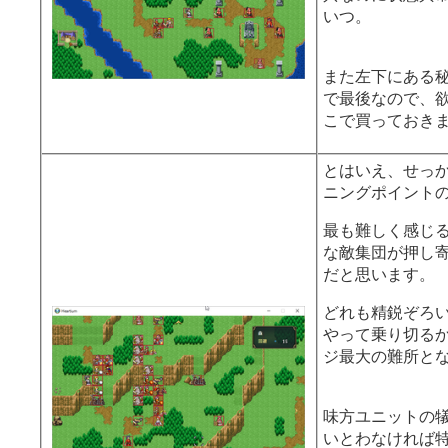
いつ。
また左下にある
で最後なので、
こで買っておき
とはいえ、せっ
ニングポイント
最も難しく感じ
な敵集団が押し
だと思います。
どれも精鋭ぞろ
やって乗り切る
ジ最大の難所と
味方ユニットの
いとわなければ