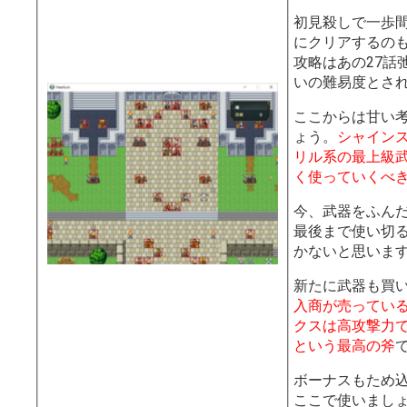
初見殺しで一歩
にクリアするの
攻略はあの27話
いの難易度とさ
ここからは甘い
ょう。
シャイン
リル系の最上級
く使っていくべ
今、武器をふん
最後まで使い切
かないと思いま
新たに武器も買
入商が売ってい
クスは高攻撃力
という最高の斧
ボーナスもため
ここで使いまし