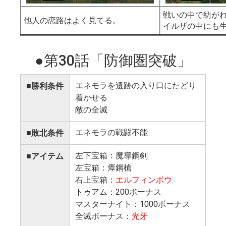
戦いの中で紡が
左の画像は徐々
他人の恋路はよく見てる。
イルザの中にも
行ってる場面で
右の敵に注意し
●第30話「防御圏突破」
リフォンナイト
て左側をフリー
エネモラを遺跡の入り口にたどり
■勝利条件
これで7ターン目
着かせる
け抜ければこれ
敵の全滅
で行けるはずで
エネモラの戦闘不能
■敗北条件
10ターン目です
っていきたいで
左下宝箱：魔導鋼剣
■アイテム
今回の敵で一番
左宝箱：瘴鋼槍
ーナイトなので
右上宝箱：
エルフィンボウ
をさせないまま
トゥアム：200ボーナス
す。
マスターナイト：1000ボーナス
全滅ボーナス：
光牙
この敵が出てく