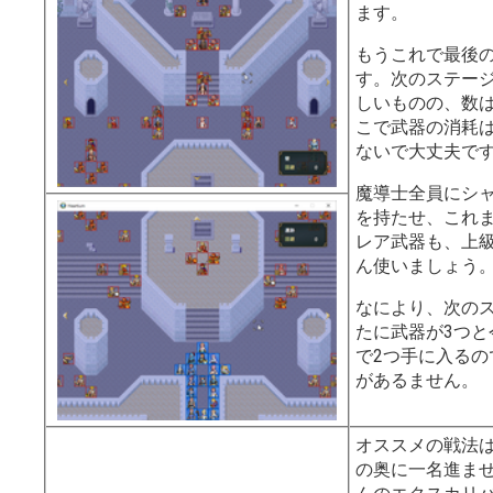
この戦法は、
強
ます。
確実にするため
もうこれで最後
す。次のステー
そして各個撃破
しいものの、数
も良いですが、
こで武器の消耗
ぶのは非常に地
ないで大丈夫で
です。
魔導士全員にシ
大事なのは左画
を持たせ、これ
くる敵を足止め
レア武器も、上
す。
ん使いましょう
隙間が1マスしか
なにより、次の
ので、そこを親
たに武器が3つと
な敵で止めてし
で2つ手に入るの
マージナイトが
があるません。
の場合は足止め
ットより魔防の
オススメの戦法
囮に使って、足
の奥に一名進ま
ユニットのそば