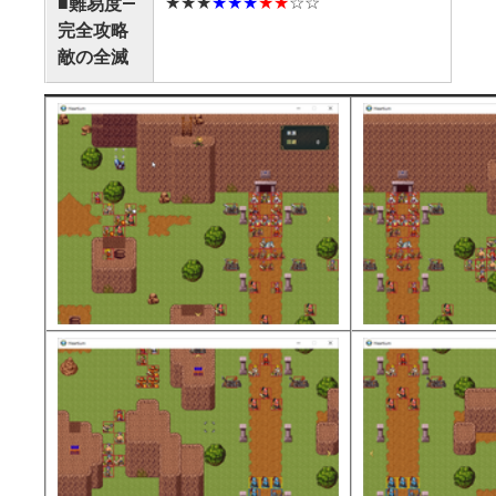
下に出現する敵
★★★
★★★
★★
☆☆
■難易度―
きます。（提供
完全攻略
ありがとうござ
敵の全滅
4体出て来る13
でしょうが、ク
キエンくんの沈
して敵の攻撃を
う。
ここまでくれば
を待ち戦法で迎
けです。
勝負の分かれ目は
ので、そこを乗
楽にクリアでき
ター
11
12
ン数