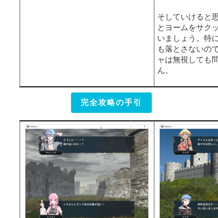
そしていけると
とヨームをサク
いましょう。特
も落とさないの
ャは無視しても
ん。
完全攻略の手引
やばいやばいと煽ってきましたが、このステージは計
画性さえ持てば安定した完全攻略が可能です。
初めは上の通常攻略と同じで、とにかくスピードが求
められます。
この攻略法にお
は、
10ターン以
る援軍を出現と
こと
です。