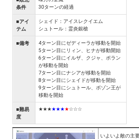
そして、一部ユ
30ターンの経過
条件
残し、援軍とし
片付けましょう
シェイド：アイスレクイエム
■アイ
そのあと目指す
シュトール：霊炎銀槍
テム
囲まれた地形で
4ターン目にゼディーラが移動を開始
■備考
5ターン目にリィン、ヒナが移動開始
中央の敵は非操作
度足止めをして
6ターン目にイルザ、クジャ、ポラン
から追撃してく
が移動を開始
りません。
7ターン目にナシアが移動を開始
8ターン目にシェイドが移動を開始
そして最初の壁
9ターン目にシュトール、ボゾン王が
軍団。今回のス
移動を開始
しにくいのがト
だからこそ、こ
★★★
★★★
★
☆☆☆
■難易
るマスターナイ
度
イトと一緒に相
ません。
いよいよ敵の主