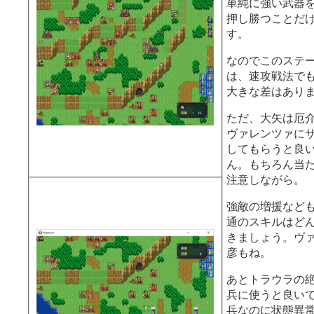
単純に強い武器
押し勝つことだ
す。
なのでこのステ
は、速攻戦法で
大きな差はあり
ただ、大矢は厄
ヴァレンツァに
してもらうと良
ん。もちろん当
注意しながら。
強敵の増援など
通のスキルはど
きましょう。ヴ
彦もね。
あとトラウラの
兵に使うと良い
兵なのに状態異