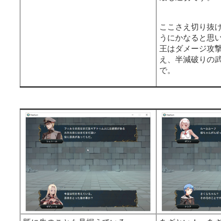
ここさえ切り抜
うにかなると思
王はダメージ攻
え、半減破りの
で。