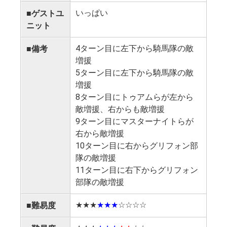
かりますでしょ
いっぱい
■ゲストユ
そう、
エクスプ
ニット
パークの格好の
4ターン目に左下から騎馬隊の敵
■備考
ヴァレンツァと
増援
のスピーナを待
5ターン目に左下から騎馬隊の敵
た瞬間に連続で
増援
追い打ちでロロ
8ターン目にトゥアムらが左から
パークさせるの
敵増援、右からも敵増援
う。これで出現
9ターン目にマスターナイトらが
のエースナイト
右から敵増援
ることなく殲滅
10ターン目に右からグリフォン部
隊の敵増援
あとは11ターン
11ターン目に右下からグリフォン
目まで敵の増援
部隊の敵増援
が、これもある
を置いて出現し
★★★
★★★
☆☆☆☆
■難易度
す。