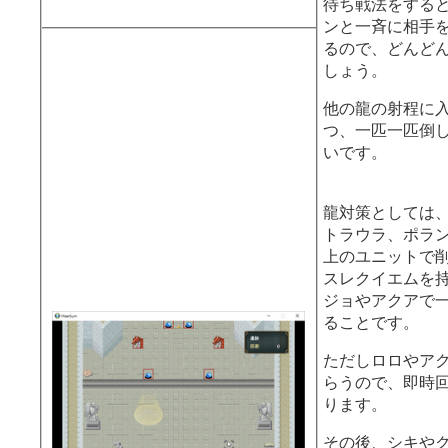
待ち戦法をする
ンと一斉に相手
るので、どんど
しょう。
他の龍の射程に
つ、一匹一匹倒
いです。
龍対策としては
トラウラ、ポラン
上のユニットで
スレクイエムを
ジョやアクアで
ることです。
ただしロロやア
らうので、即時
ります。
その後、シキや