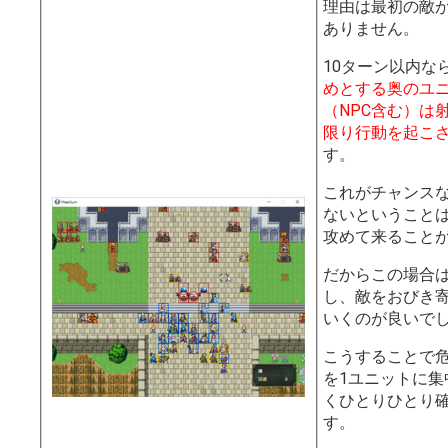
理由は最初の敵
ありません。
10ターン以内な
めとする奥のユ
（NPC含む）は
限り行動を起こ
す。
これがチャンス
ないということ
攻めて来ること
だからこの場合
し、敵をおびき
いくのが良いで
こうすることで
を1ユニットに集
くひとりひとり
す。