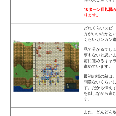
10ターン目以降
ります。
どれくらいスピ
方がいいのかと
くらいガンガン
見て分かるでし
壁もないと思い
前に進めるキャ
進めています。
最初の橋の敵は
問題ないくらい
す。だから怯え
を倒しながら進
す。
また、どんどん