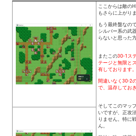
ここからは敵のH
もさらに上がり
もう最終盤なの
シルバー系の武
らないと思った
またこの
30-1ス
テージと無限と
有しております
間違いなく30-
で、温存してお
そしてこのマッ
いですが、正攻
りません。特に
ん。