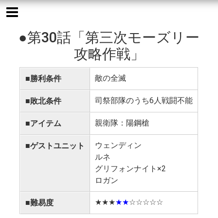
●第30話「第三次モーズリー
攻略作戦」
敵の全滅
■勝利条件
司祭部隊のうち6人戦闘不能
■敗北条件
親衛隊：陽鋼槍
■アイテム
ウェンディン
■ゲストユニット
ルネ
グリフォンナイト×2
ロガン
★★★
★★
☆☆☆☆☆
■難易度