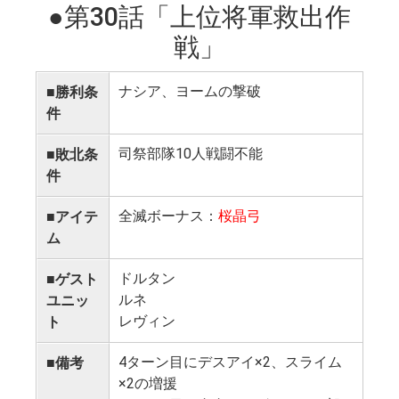
●第30話「上位将軍救出作
戦」
ナシア、ヨームの撃破
■勝利条
件
司祭部隊10人戦闘不能
■敗北条
件
全滅ボーナス：
桜晶弓
■アイテ
ム
ドルタン
■ゲスト
ルネ
ユニッ
レヴィン
ト
4ターン目にデスアイ×2、スライム
■備考
×2の増援