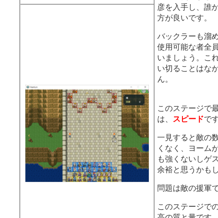
彦を入手し、誰
方が良いです。
バックラーも溜
使用可能な者全
いましょう。こ
い切ることはな
ん。
このステージで
は、
スピード
で
一見すると敵の
くなく、ヨーム
も強くないしゲ
余裕と思うかも
問題は敵の援軍
このステージで
高の質と量です