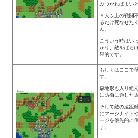
ぶつかればよい
６人以上の戦闘
るだけ死なせた
ん。
こういう時はい
がり、敵をばら
果的です。
もしくはここで
す。
森地形も入り組
に防衛に適した
そして敵の遠距離
にマージナイト
ージを優先的に
す。