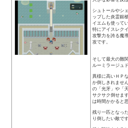
シュトールやシ
ップした炎霊銀
イエムも使って
特にアイスレク
攻撃力を誇る魔
攻です。
そして最大の難
ルーミラージュ
異様に高いＨＰ
か倒しきれませ
の「光牙」や「
サクサク倒せま
は時間かかると
残り一匹となっ
り倒したい敵で