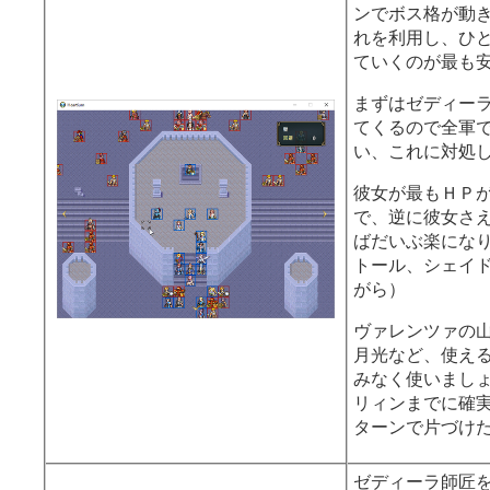
隊とグリフォン
ンでボス格が動
す。
れを利用し、ひ
ていくのが最も
援軍の順番はト
が早いので、こ
まずはゼディー
えるだけのター
てくるので全軍
保できるのです
い、これに対処
彼女が最もＨＰ
この陣を敷くま
で、逆に彼女さ
はあると思うの
ばだいぶ楽にな
薬はどんどん使
トール、シェイ
がら）
基本的に司祭部
で、
確実な勝利
ヴァレンツァの
るだけ死なせな
月光など、使え
みなく使いまし
リィンまでに確実
敵の数が少なく
ターンで片づけ
箱取らせに行っ
たりしましょう
ゼディーラ師匠