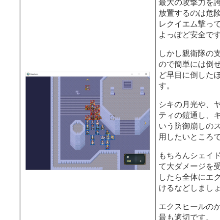
最大の攻撃力を
放置するのは危
レクイエム撃っ
よっぽど安全で
しかし親衛隊の
ので簡単には倒
ど早目に倒した
す。
シキの月光や、
ティの鎧通し、
いう防御崩しの
用したいところ
もちろんシェイ
て大ダメージを
したら全体にエ
けるなどしまし
エクスヒールの
最も適切です。