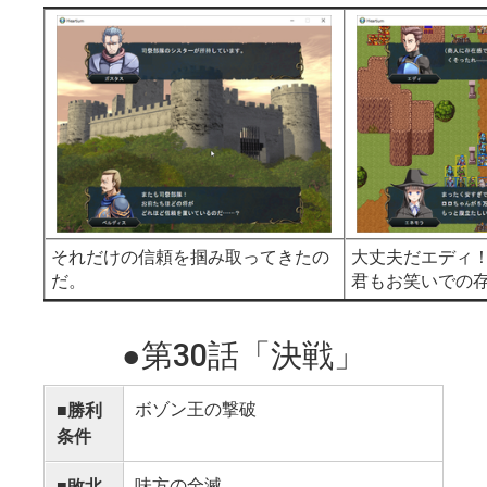
さて、頼りにな
い、驚異的な回
はいない、大魔
い。
かなり難しいス
ないかと思うか
けれども、この
ちゃんとした戦
とスムーズにク
それだけの信頼を掴み取ってきたの
大丈夫だエディ
です。
だ。
君もお笑いでの
今回、例として
●第30話「決戦」
から進軍する戦
中央の敵は無視
ボゾン王の撃破
■勝利
ユニット全軍で
条件
ます。
味方の全滅
■敗北