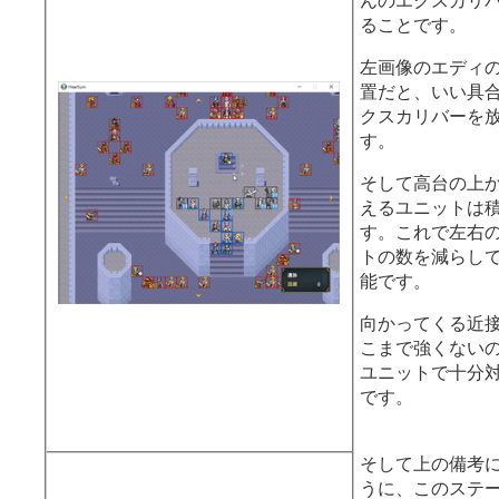
んのエクスカリ
ます。
ることです。
そうすれば、足
左画像のエディ
ユニットの近接攻
置だと、いい具
攻撃が可能なレ
クスカリバーを
とができます。
す。
※画像だとルネの
そして高台の上
マーナイトが囮
えるユニットは
す。
す。これで左右
トの数を減らし
あとは他の面子
能です。
を倒しましょう
向かってくる近
さは物凄いので
こまで強くない
一掃してから一
ユニットで十分
けた方が良いで
です。
トゥアム軍団を
崖上の砲台や魔
そして上の備考
つ、右から来る
うに、このステ