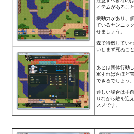
注意すべきなの
イテムがあるこ
機動力があり、
ているヤンニッ
せましょう。
森で待機してい
いしまず死ぬこ
あとは団体行動
軍すればさほど
できるでしょう
難しい場合は手
りながら敵を迎
スメです。