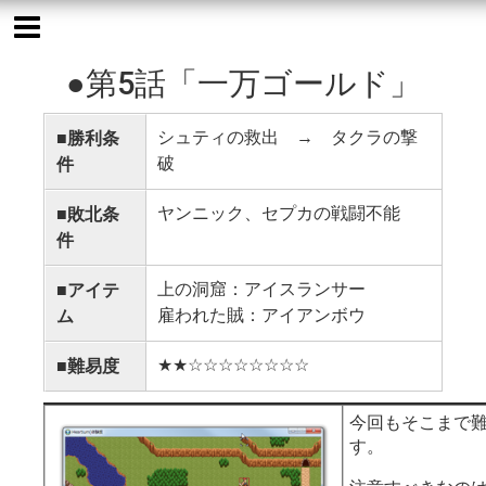
●第5話「一万ゴールド」
シュティの救出 → タクラの撃
■勝利条
破
件
ヤンニック、セプカの戦闘不能
■敗北条
件
上の洞窟：アイスランサー
■アイテ
雇われた賊：アイアンボウ
ム
★★☆☆☆☆☆☆☆☆
■難易度
今回もそこまで
す。